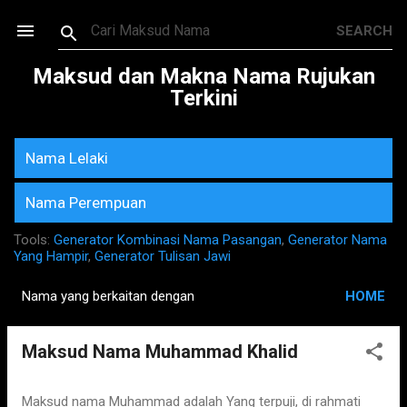
Skip to main content
Maksud dan Makna Nama Rujukan
Terkini
Nama Lelaki
Nama Perempuan
Tools:
Generator Kombinasi Nama Pasangan
,
Generator Nama
Yang Hampir
,
Generator Tulisan Jawi
Nama yang berkaitan dengan
HOME
P
o
Maksud Nama Muhammad Khalid
s
t
s
Maksud nama Muhammad adalah Yang terpuji, di rahmati