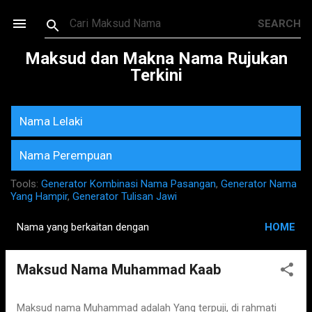
Skip to main content
Maksud dan Makna Nama Rujukan
Terkini
Nama Lelaki
Nama Perempuan
Tools:
Generator Kombinasi Nama Pasangan
,
Generator Nama
Yang Hampir
,
Generator Tulisan Jawi
Nama yang berkaitan dengan
HOME
P
o
Maksud Nama Muhammad Kaab
s
t
s
Maksud nama Muhammad adalah Yang terpuji, di rahmati