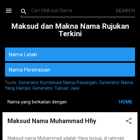
Skip to main content
Maksud dan Makna Nama Rujukan
Terkini
Nama Lelaki
Nama Perempuan
Tools:
Generator Kombinasi Nama Pasangan
,
Generator Nama
Yang Hampir
,
Generator Tulisan Jawi
Nama yang berkaitan dengan
HOME
P
o
Maksud Nama Muhammad Hfiy
s
t
s
Maksud nama Muhammad adalah Yang terpuji, di rahmati