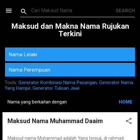
Skip to main content
Maksud dan Makna Nama Rujukan
Terkini
Nama Lelaki
Nama Perempuan
Tools:
Generator Kombinasi Nama Pasangan
,
Generator Nama
Yang Hampir
,
Generator Tulisan Jawi
Nama yang berkaitan dengan
HOME
P
o
Maksud Nama Muhammad Daaim
s
t
s
Maksud nama Muhammad adalah Yang terpuji, di rahmati