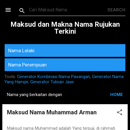
Skip to main content
Maksud dan Makna Nama Rujukan
Terkini
Nama Lelaki
Nama Perempuan
Tools:
Generator Kombinasi Nama Pasangan
,
Generator Nama
Yang Hampir
,
Generator Tulisan Jawi
Nama yang berkaitan dengan
HOME
P
o
Maksud Nama Muhammad Arman
s
t
s
Maksud nama Muhammad adalah Yang terpuji, di rahmati