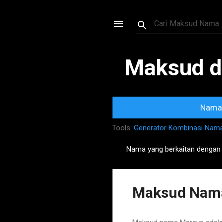
Maksud d
Nama 
Tools:
Generator Kombinasi Nam
Nama yang berkaitan dengan
P
o
s
Maksud Nam
t
s