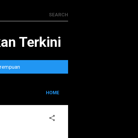
n Terkini
rempuan
HOME