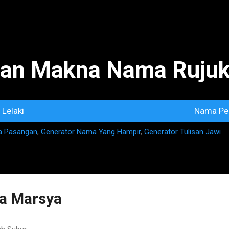
Skip to main content
an Makna Nama Rujuka
Lelaki
Nama Pe
a Pasangan
,
Generator Nama Yang Hampir
,
Generator Tulisan Jawi
a Marsya