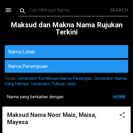
Skip to main content
Maksud dan Makna Nama Rujukan
Terkini
Nama Lelaki
Nama Perempuan
Tools:
Generator Kombinasi Nama Pasangan
,
Generator Nama
Yang Hampir
,
Generator Tulisan Jawi
Nama yang berkaitan dengan
HOME
P
o
Maksud Nama Noor Mais, Maisa,
s
Mayesa
t
s