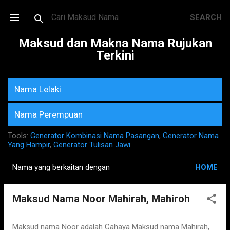
Skip to main content
Maksud dan Makna Nama Rujukan
Terkini
Nama Lelaki
Nama Perempuan
Tools:
Generator Kombinasi Nama Pasangan
,
Generator Nama
Yang Hampir
,
Generator Tulisan Jawi
Nama yang berkaitan dengan
HOME
P
o
Maksud Nama Noor Mahirah, Mahiroh
s
t
s
Maksud nama Noor adalah Cahaya Maksud nama Mahirah,