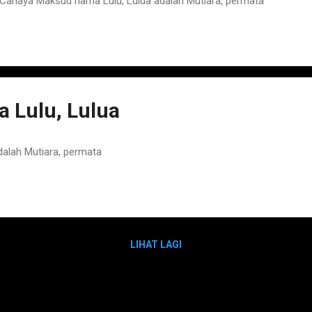
ahaya Maksud nama Lulu, Lulua adalah Mutiara, permata
 Lulu, Lulua
alah Mutiara, permata
LIHAT LAGI