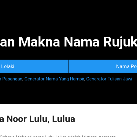
Skip to main content
an Makna Nama Rujuka
Lelaki
Nama Pe
a Pasangan
,
Generator Nama Yang Hampir
,
Generator Tulisan Jawi
 Noor Lulu, Lulua