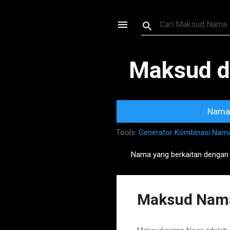
Maksud d
Nama 
Tools:
Generator Kombinasi Nam
Nama yang berkaitan dengan
P
o
s
Maksud Nama
t
s