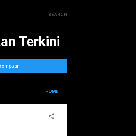
n Terkini
rempuan
HOME