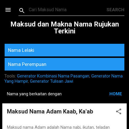
Skip to main content
Maksud dan Makna Nama Rujukan
Terkini
Nama Lelaki
Nama Perempuan
Tools:
Generator Kombinasi Nama Pasangan
,
Generator Nama
Yang Hampir
,
Generator Tulisan Jawi
Nama yang berkaitan dengan
HOME
P
o
Maksud Nama Adam Kaab, Ka'ab
s
t
s
Maksud nama Adam adalah Nama nabi, ikutan, teladan