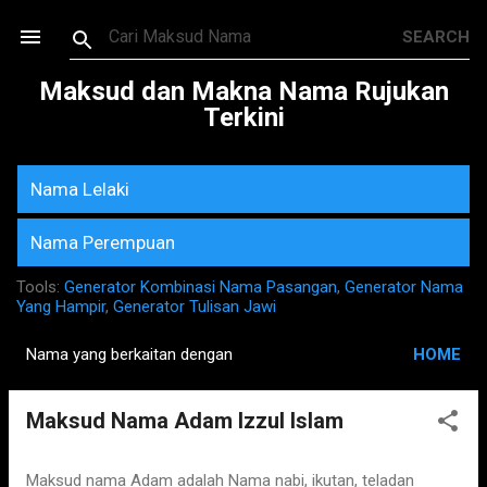
Skip to main content
Maksud dan Makna Nama Rujukan
Terkini
Nama Lelaki
Nama Perempuan
Tools:
Generator Kombinasi Nama Pasangan
,
Generator Nama
Yang Hampir
,
Generator Tulisan Jawi
Nama yang berkaitan dengan
HOME
P
o
Maksud Nama Adam Izzul Islam
s
t
s
Maksud nama Adam adalah Nama nabi, ikutan, teladan