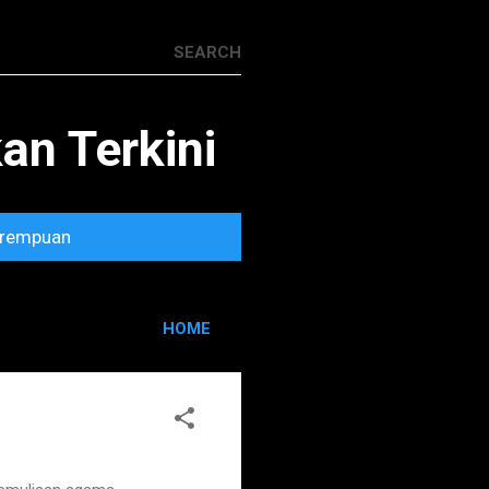
n Terkini
rempuan
HOME