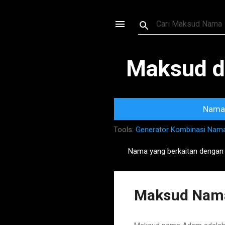
Maksud d
Nama 
Tools:
Generator Kombinasi Nam
Nama yang berkaitan dengan
P
o
s
Maksud Nama
t
s