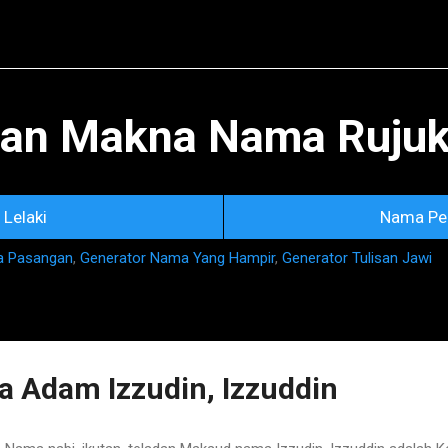
Skip to main content
an Makna Nama Rujuka
Lelaki
Nama Pe
a Pasangan
,
Generator Nama Yang Hampir
,
Generator Tulisan Jawi
 Adam Izzudin, Izzuddin