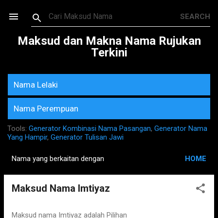
Skip to main content
Maksud dan Makna Nama Rujukan
Terkini
Nama Lelaki
Nama Perempuan
Tools:
Generator Kombinasi Nama Pasangan
,
Generator Nama
Yang Hampir
,
Generator Tulisan Jawi
Nama yang berkaitan dengan
HOME
P
o
Maksud Nama Imtiyaz
s
t
s
Maksud nama Imtiyaz adalah Pilihan