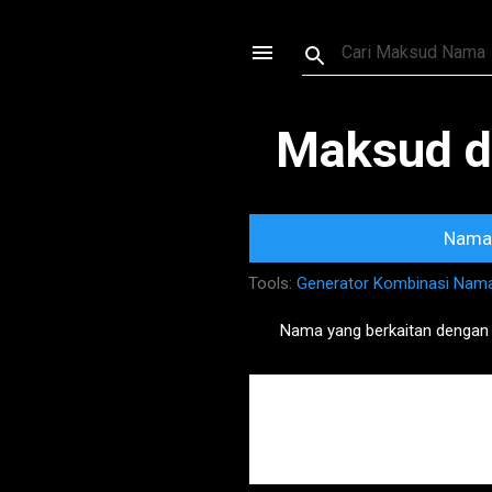
Maksud d
Nama 
Tools:
Generator Kombinasi Nam
Nama yang berkaitan dengan
P
o
s
t
s