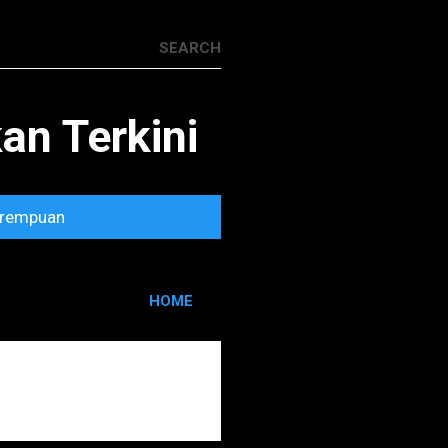
n Terkini
rempuan
HOME