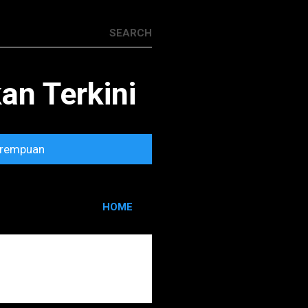
n Terkini
rempuan
HOME