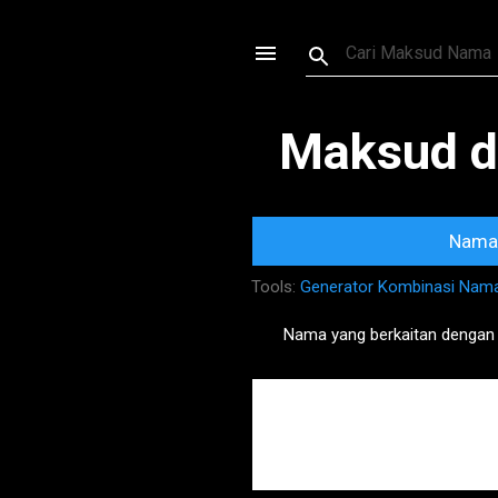
Maksud d
Nama 
Tools:
Generator Kombinasi Nam
Nama yang berkaitan dengan
P
o
s
t
s