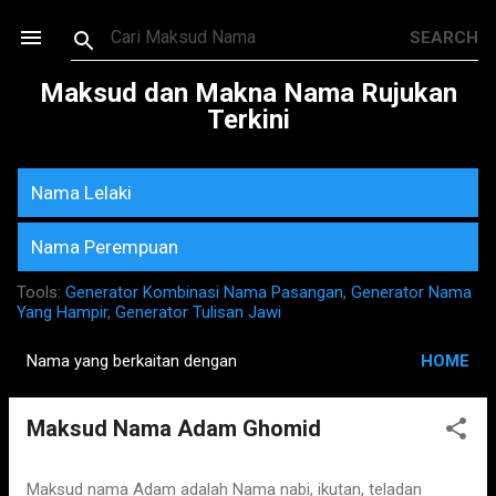
Skip to main content
Maksud dan Makna Nama Rujukan
Terkini
Nama Lelaki
Nama Perempuan
Tools:
Generator Kombinasi Nama Pasangan
,
Generator Nama
Yang Hampir
,
Generator Tulisan Jawi
Nama yang berkaitan dengan
HOME
P
o
Maksud Nama Adam Ghomid
s
t
s
Maksud nama Adam adalah Nama nabi, ikutan, teladan