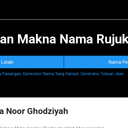
Skip to main content
an Makna Nama Rujuka
Lelaki
Nama Pe
a Pasangan
,
Generator Nama Yang Hampir
,
Generator Tulisan Jawi
 Noor Ghodziyah