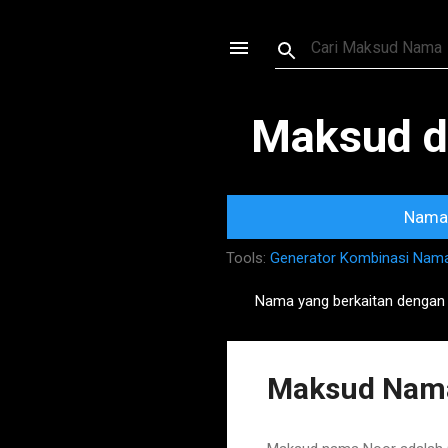
Maksud d
Nama 
Tools:
Generator Kombinasi Nam
Nama yang berkaitan dengan
P
o
s
Maksud Nama
t
s