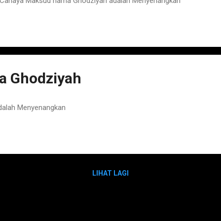
 Cahaya Maksud nama Ghodziyah adalah Menyenangkan
a Ghodziyah
dalah Menyenangkan
LIHAT LAGI