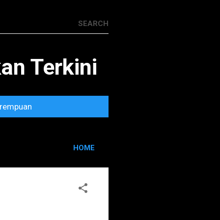
n Terkini
rempuan
HOME