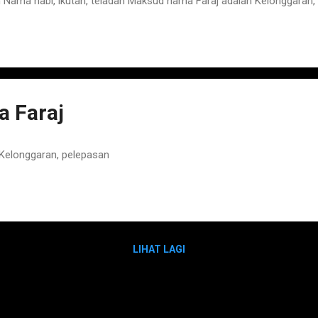
ama nabi, ikutan, teladan Maksud nama Faraj adalah Kelonggaran,
 Faraj
Kelonggaran, pelepasan
LIHAT LAGI