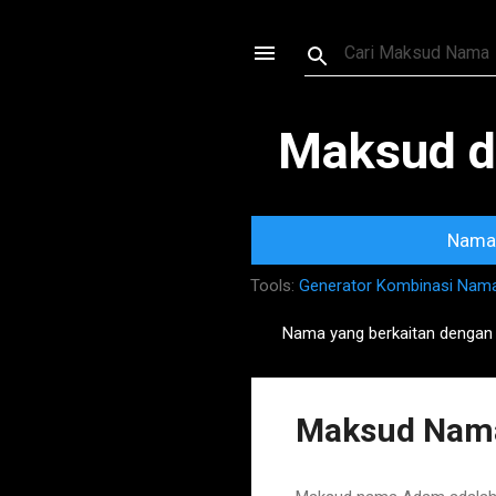
Maksud d
Nama 
Tools:
Generator Kombinasi Nam
Nama yang berkaitan dengan
P
o
s
Maksud Nama
t
s