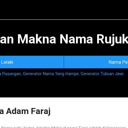
Skip to main content
an Makna Nama Rujuka
Lelaki
Nama Pe
a Pasangan
,
Generator Nama Yang Hampir
,
Generator Tulisan Jawi
 Adam Faraj