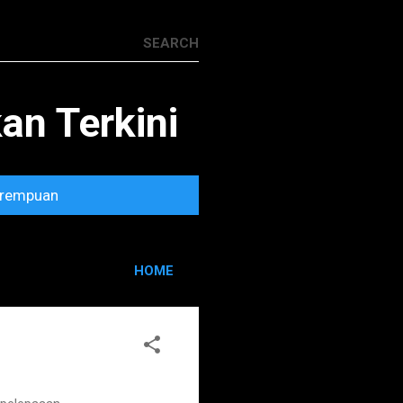
n Terkini
rempuan
HOME