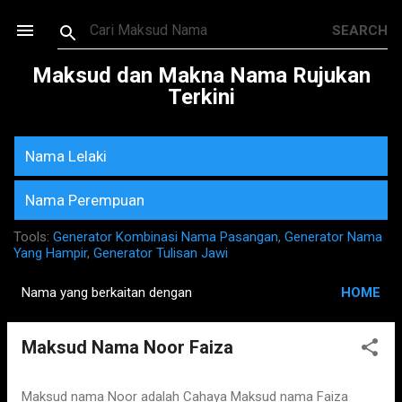
Skip to main content
Maksud dan Makna Nama Rujukan
Terkini
Nama Lelaki
Nama Perempuan
Tools:
Generator Kombinasi Nama Pasangan
,
Generator Nama
Yang Hampir
,
Generator Tulisan Jawi
Nama yang berkaitan dengan
HOME
P
o
Maksud Nama Noor Faiza
s
t
s
Maksud nama Noor adalah Cahaya Maksud nama Faiza