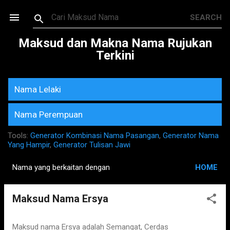
Skip to main content
Maksud dan Makna Nama Rujukan
Terkini
Nama Lelaki
Nama Perempuan
Tools:
Generator Kombinasi Nama Pasangan
,
Generator Nama
Yang Hampir
,
Generator Tulisan Jawi
Nama yang berkaitan dengan
HOME
P
o
Maksud Nama Ersya
s
t
s
Maksud nama Ersya adalah Semangat, Cerdas