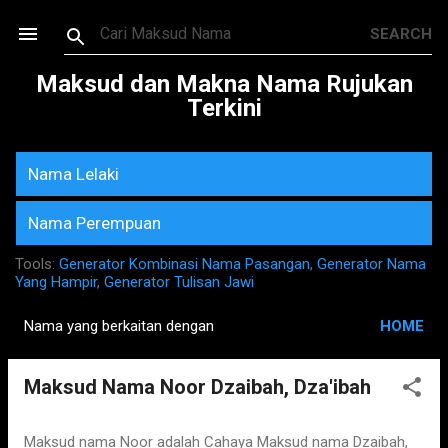
Skip to main content
Maksud dan Makna Nama Rujukan
Terkini
Nama Lelaki
Nama Perempuan
Tools:
Generator Kombinasi Nama Pasangan
,
Generator Nama
Yang Hampir
,
Generator Tulisan Jawi
Nama yang berkaitan dengan
HOME
P
o
Maksud Nama Noor Dzaibah, Dza'ibah
s
t
s
Maksud nama Noor adalah Cahaya Maksud nama Dzaibah,