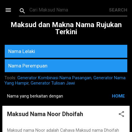
Skip to main content
Maksud dan Makna Nama Rujukan
Terkini
Nama Lelaki
Nama Perempuan
Tools:
Generator Kombinasi Nama Pasangan
,
Generator Nama
Yang Hampir
,
Generator Tulisan Jawi
Nama yang berkaitan dengan
HOME
P
o
Maksud Nama Noor Dhoifah
s
t
s
Maksud nama Noor adalah Cahaya Maksud nama Dhoifah