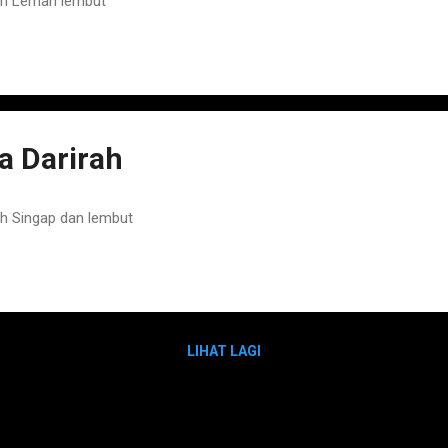
ah Lemah lembut
 Darirah
h Singap dan lembut
LIHAT LAGI