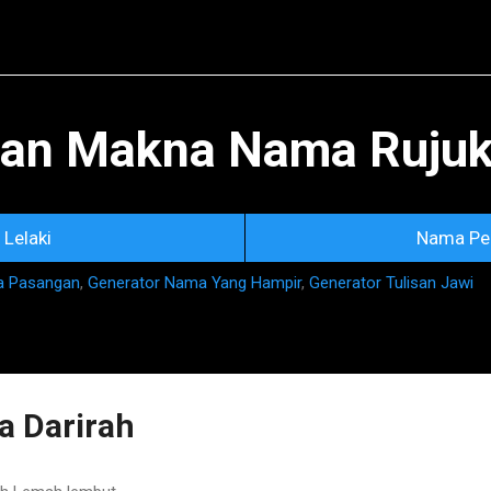
Skip to main content
an Makna Nama Rujuka
Lelaki
Nama Pe
a Pasangan
,
Generator Nama Yang Hampir
,
Generator Tulisan Jawi
 Darirah