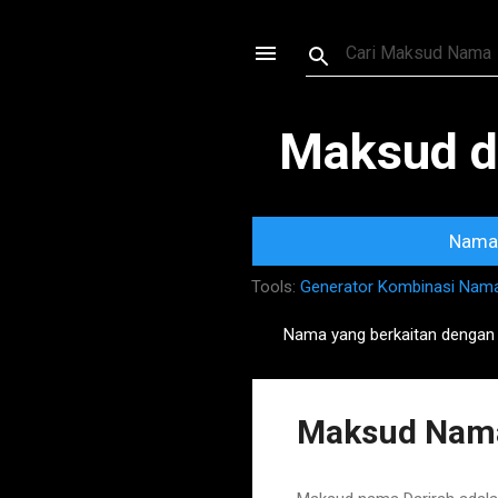
Maksud d
Nama 
Tools:
Generator Kombinasi Nam
Nama yang berkaitan dengan
P
o
s
Maksud Nama
t
s