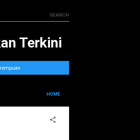
n Terkini
rempuan
HOME