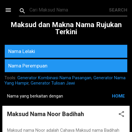
Skip to main content
Maksud dan Makna Nama Rujukan
Terkini
Nama Lelaki
Nama Perempuan
Tools:
Generator Kombinasi Nama Pasangan
,
Generator Nama
Yang Hampir
,
Generator Tulisan Jawi
Nama yang berkaitan dengan
HOME
P
o
Maksud Nama Noor Badihah
s
t
s
Maksud nama Noor adalah Cahaya Maksud nama Badihah