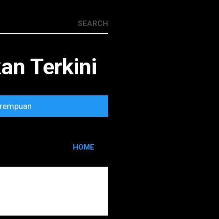
n Terkini
rempuan
HOME