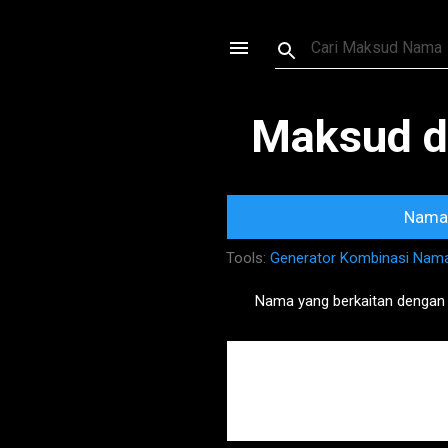
Maksud d
Nama 
Tools:
Generator Kombinasi Nam
Nama yang berkaitan dengan
P
o
s
t
s