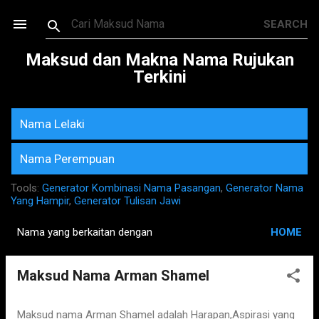
Skip to main content
Maksud dan Makna Nama Rujukan
Terkini
Nama Lelaki
Nama Perempuan
Tools:
Generator Kombinasi Nama Pasangan
,
Generator Nama
Yang Hampir
,
Generator Tulisan Jawi
Nama yang berkaitan dengan
HOME
P
o
Maksud Nama Arman Shamel
s
t
s
Maksud nama Arman Shamel adalah Harapan,Aspirasi yang