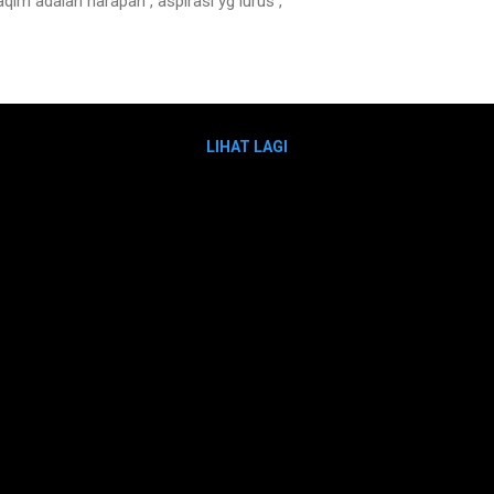
 adalah harapan , aspirasi yg lurus ,
LIHAT LAGI