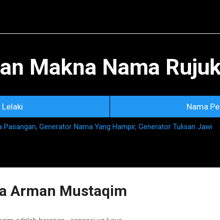
Skip to main content
an Makna Nama Rujuka
Lelaki
Nama Pe
a Pasangan
,
Generator Nama Yang Hampir
,
Generator Tulisan Jawi
a Arman Mustaqim