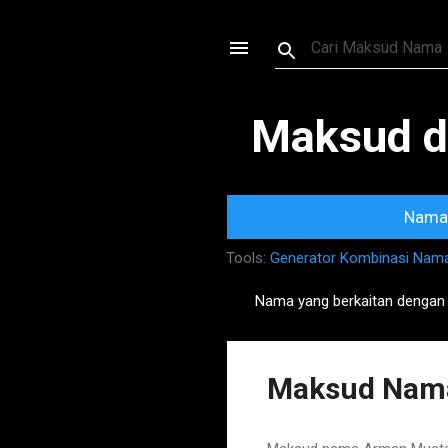
Maksud d
Nama 
Tools:
Generator Kombinasi Nam
Nama yang berkaitan dengan
P
o
s
Maksud Nam
t
s