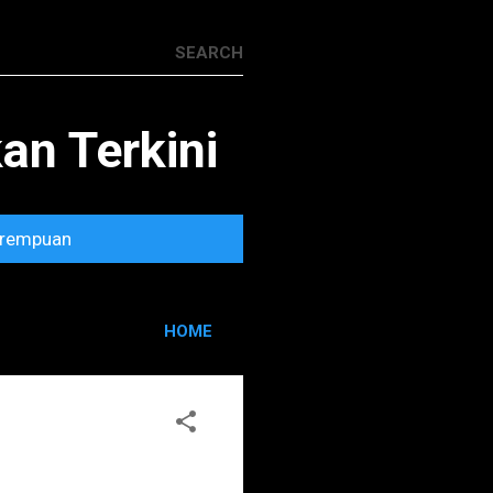
n Terkini
rempuan
HOME