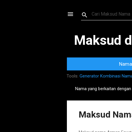
Maksud d
Nama 
Tools:
Generator Kombinasi Nam
Nama yang berkaitan dengan
P
o
s
Maksud Nam
t
s