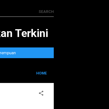
n Terkini
rempuan
HOME