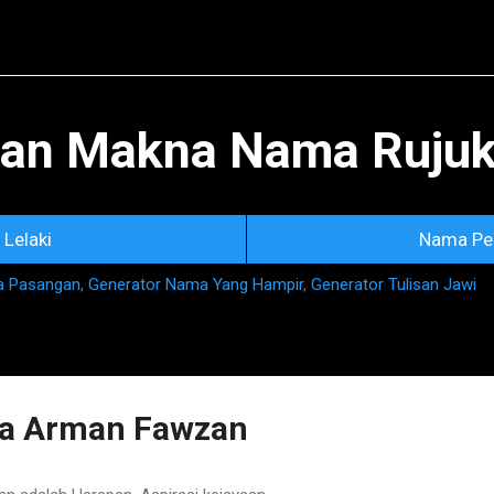
Skip to main content
an Makna Nama Rujuka
Lelaki
Nama Pe
a Pasangan
,
Generator Nama Yang Hampir
,
Generator Tulisan Jawi
a Arman Fawzan