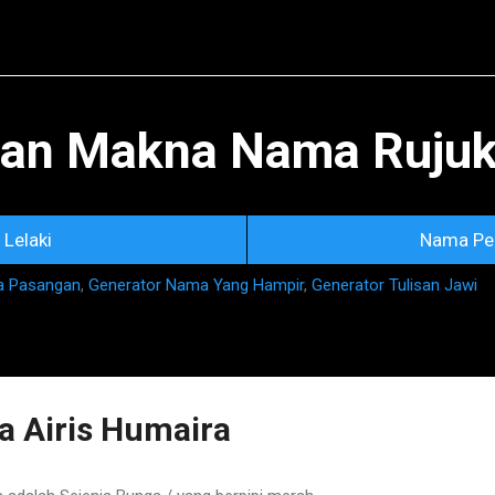
Skip to main content
an Makna Nama Rujuka
Lelaki
Nama Pe
a Pasangan
,
Generator Nama Yang Hampir
,
Generator Tulisan Jawi
 Airis Humaira