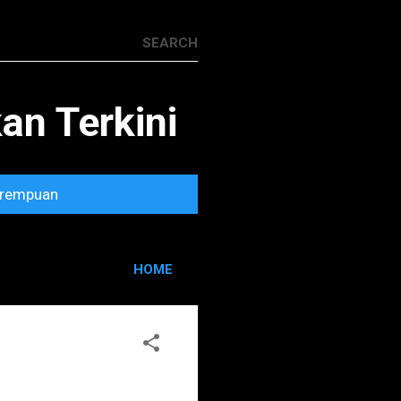
n Terkini
rempuan
HOME