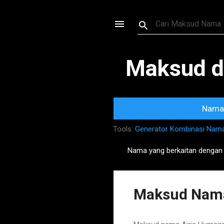
Maksud d
Nama 
Tools:
Generator Kombinasi Nam
Nama yang berkaitan dengan
P
o
s
Maksud Nama
t
s