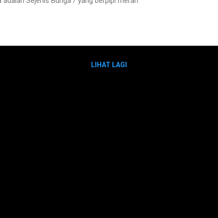
adalah Sejenis Bunga / yang berpipi merah
LIHAT LAGI