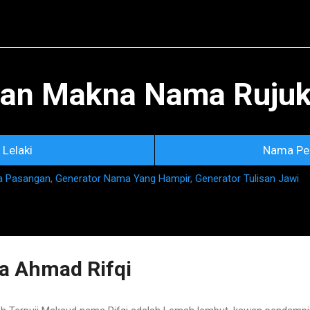
Skip to main content
an Makna Nama Rujuka
Lelaki
Nama Pe
a Pasangan
,
Generator Nama Yang Hampir
,
Generator Tulisan Jawi
 Ahmad Rifqi