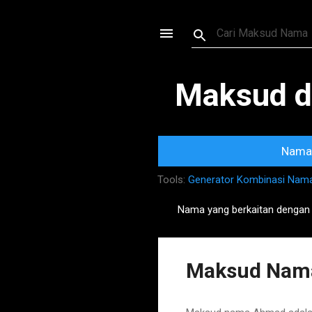
Maksud d
Nama 
Tools:
Generator Kombinasi Nam
Nama yang berkaitan dengan
P
o
s
Maksud Nama
t
s