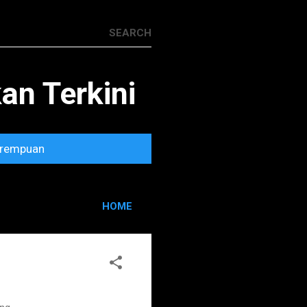
n Terkini
rempuan
HOME