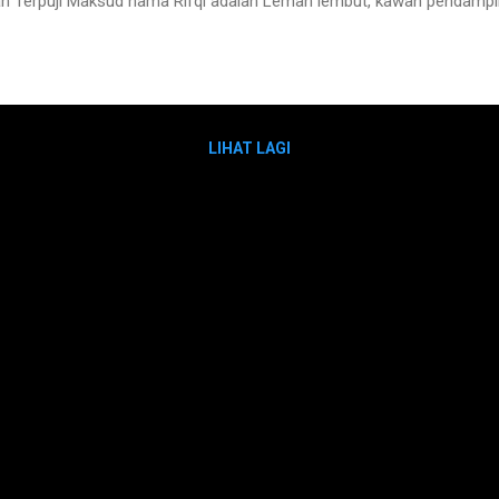
 Terpuji Maksud nama Rifqi adalah Lemah lembut, kawan pendamp
LIHAT LAGI