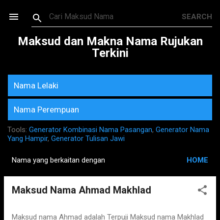
Skip to main content
Maksud dan Makna Nama Rujukan
Terkini
Nama Lelaki
Nama Perempuan
Tools:
Generator Kombinasi Nama Pasangan
,
Generator Nama
Yang Hampir
,
Generator Tulisan Jawi
Nama yang berkaitan dengan
HOME
P
o
Maksud Nama Ahmad Makhlad
s
t
s
Maksud nama Ahmad adalah Terpuji Maksud nama Makhlad