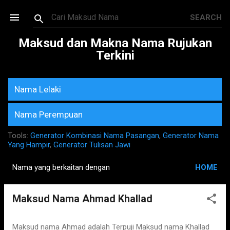
Skip to main content
Maksud dan Makna Nama Rujukan
Terkini
Nama Lelaki
Nama Perempuan
Tools:
Generator Kombinasi Nama Pasangan
,
Generator Nama
Yang Hampir
,
Generator Tulisan Jawi
Nama yang berkaitan dengan
HOME
P
o
Maksud Nama Ahmad Khallad
s
t
s
Maksud nama Ahmad adalah Terpuji Maksud nama Khallad