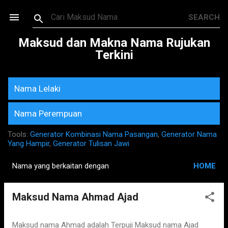
Skip to main content
Maksud dan Makna Nama Rujukan
Terkini
Nama Lelaki
Nama Perempuan
Tools:
Generator Kombinasi Nama Pasangan
,
Generator Nama
Yang Hampir
,
Generator Tulisan Jawi
Nama yang berkaitan dengan
HOME
P
o
Maksud Nama Ahmad Ajad
s
t
s
Maksud nama Ahmad adalah Terpuji Maksud nama Ajad