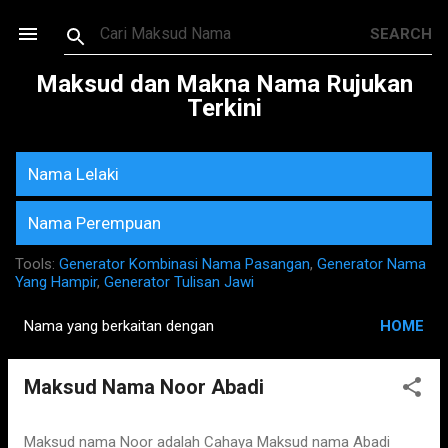
Skip to main content
Maksud dan Makna Nama Rujukan
Terkini
Nama Lelaki
Nama Perempuan
Tools:
Generator Kombinasi Nama Pasangan
,
Generator Nama
Yang Hampir
,
Generator Tulisan Jawi
Nama yang berkaitan dengan
HOME
P
o
Maksud Nama Noor Abadi
s
t
s
Maksud nama Noor adalah Cahaya Maksud nama Abadi