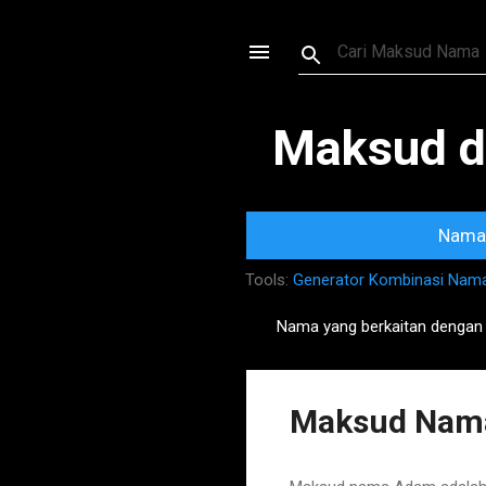
Maksud d
Nama 
Tools:
Generator Kombinasi Nam
Nama yang berkaitan dengan
P
o
s
Maksud Nama
t
s