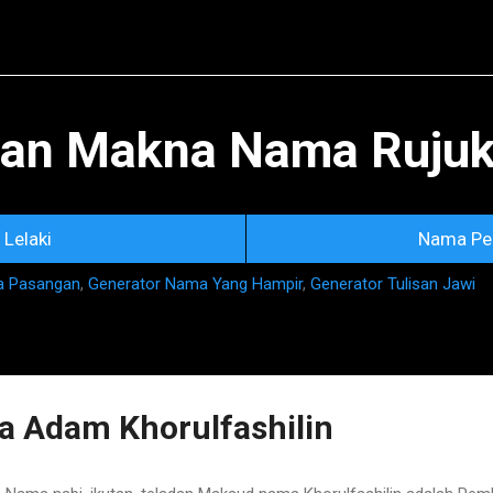
Skip to main content
an Makna Nama Rujuka
Lelaki
Nama Pe
a Pasangan
,
Generator Nama Yang Hampir
,
Generator Tulisan Jawi
 Adam Khorulfashilin