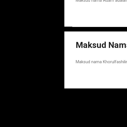
Maksud nama Adam adalah N
Maksud Nama
Maksud nama Khorulfashili