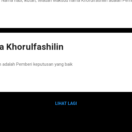
ama nabi, ikutan, teladan Maksud nama Khorulfashilin adalah Pemb
 Khorulfashilin
n adalah Pemberi keputusan yang baik
LIHAT LAGI