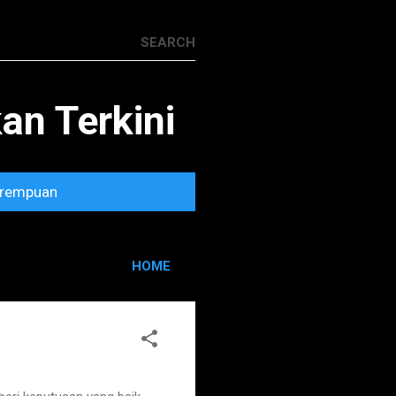
n Terkini
rempuan
HOME