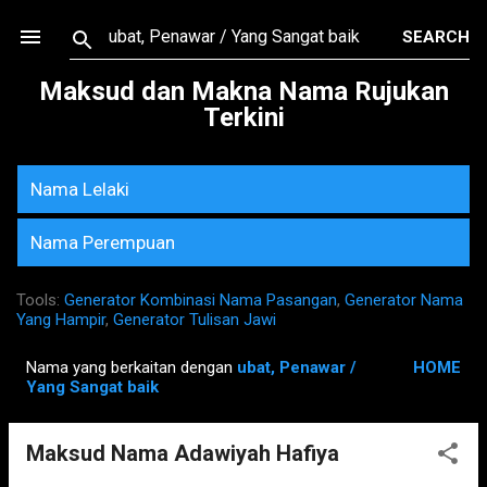
Skip to main content
Maksud dan Makna Nama Rujukan
Terkini
Nama Lelaki
Nama Perempuan
Tools:
Generator Kombinasi Nama Pasangan
,
Generator Nama
Yang Hampir
,
Generator Tulisan Jawi
Nama yang berkaitan dengan
ubat, Penawar /
HOME
P
Yang Sangat baik
o
s
Maksud Nama Adawiyah Hafiya
t