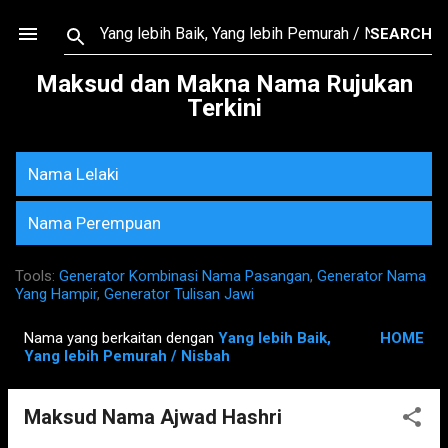
Skip to main content
Maksud dan Makna Nama Rujukan
Terkini
Nama Lelaki
Nama Perempuan
Tools:
Generator Kombinasi Nama Pasangan
,
Generator Nama
Yang Hampir
,
Generator Tulisan Jawi
Nama yang berkaitan dengan
Yang lebih Baik,
HOME
P
Yang lebih Pemurah / Nisbah
o
s
Maksud Nama Ajwad Hashri
t