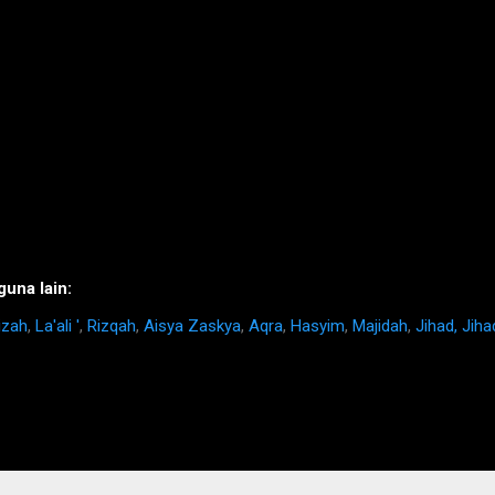
una lain:
izah
,
La'ali '
,
Rizqah
,
Aisya Zaskya
,
Aqra
,
Hasyim
,
Majidah
,
Jihad, Jiha