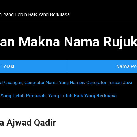
Skip to main content
an Makna Nama Rujuka
Lelaki
Nama Pe
a Pasangan
,
Generator Nama Yang Hampir
,
Generator Tulisan Jawi
n
Yang Lebih Pemurah, Yang Lebih Baik Yang Berkuasa
 Ajwad Qadir