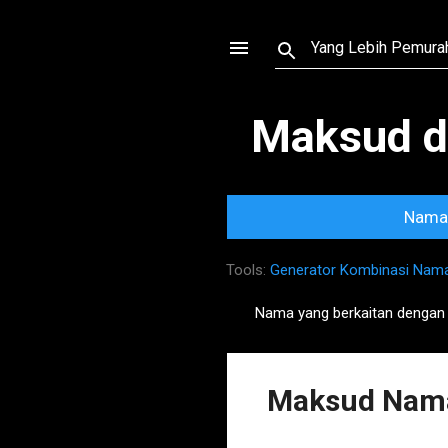
Maksud d
Nama 
Tools:
Generator Kombinasi Nam
Nama yang berkaitan denga
P
o
s
Maksud Nama
t
s