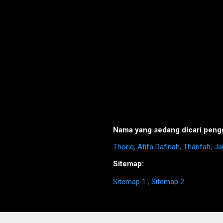
Nama yang sedang dicari pengg
Thoriq
,
Afifa Dafinah
,
Tharifah
,
Ja
Sitemap:
Sitemap 1
,
Sitemap 2
https://homestay-bangi.com/