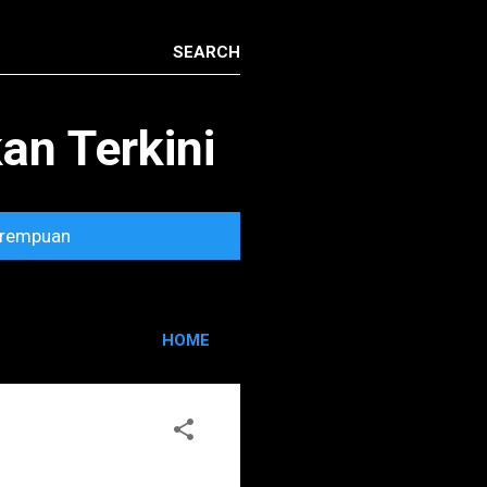
n Terkini
rempuan
HOME