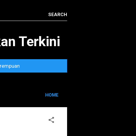
n Terkini
rempuan
HOME