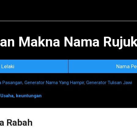
Skip to main content
an Makna Nama Rujuka
Lelaki
Nama Pe
a Pasangan
,
Generator Nama Yang Hampir
,
Generator Tulisan Jawi
n
Usaha, keuntungan
a Rabah