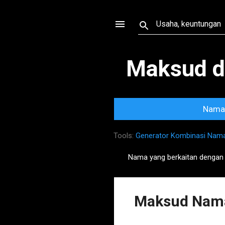
Maksud d
Nama 
Tools:
Generator Kombinasi Nam
Nama yang berkaitan denga
P
o
s
Maksud Nam
t
s