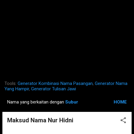
Tools:
Generator Kombinasi Nama Pasangan
,
Generator Nama
Yang Hampir
,
Generator Tulisan Jawi
Nama yang berkaitan dengan
Subur
HOME
P
o
Maksud Nama Nur Hidni
s
t