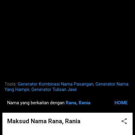
Tools:
Generator Kombinasi Nama Pasangan
,
Generator Nama
Yang Hampir
,
Generator Tulisan Jawi
Nama yang berkaitan dengan
Rana, Rania
HOME
P
o
Maksud Nama Rana, Rania
s
t