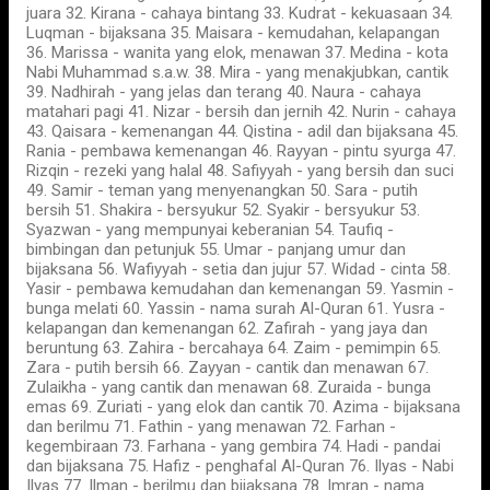
juara 32. Kirana - cahaya bintang 33. Kudrat - kekuasaan 34.
Luqman - bijaksana 35. Maisara - kemudahan, kelapangan
36. Marissa - wanita yang elok, menawan 37. Medina - kota
Nabi Muhammad s.a.w. 38. Mira - yang menakjubkan, cantik
39. Nadhirah - yang jelas dan terang 40. Naura - cahaya
matahari pagi 41. Nizar - bersih dan jernih 42. Nurin - cahaya
43. Qaisara - kemenangan 44. Qistina - adil dan bijaksana 45.
Rania - pembawa kemenangan 46. Rayyan - pintu syurga 47.
Rizqin - rezeki yang halal 48. Safiyyah - yang bersih dan suci
49. Samir - teman yang menyenangkan 50. Sara - putih
bersih 51. Shakira - bersyukur 52. Syakir - bersyukur 53.
Syazwan - yang mempunyai keberanian 54. Taufiq -
bimbingan dan petunjuk 55. Umar - panjang umur dan
bijaksana 56. Wafiyyah - setia dan jujur 57. Widad - cinta 58.
Yasir - pembawa kemudahan dan kemenangan 59. Yasmin -
bunga melati 60. Yassin - nama surah Al-Quran 61. Yusra -
kelapangan dan kemenangan 62. Zafirah - yang jaya dan
beruntung 63. Zahira - bercahaya 64. Zaim - pemimpin 65.
Zara - putih bersih 66. Zayyan - cantik dan menawan 67.
Zulaikha - yang cantik dan menawan 68. Zuraida - bunga
emas 69. Zuriati - yang elok dan cantik 70. Azima - bijaksana
dan berilmu 71. Fathin - yang menawan 72. Farhan -
kegembiraan 73. Farhana - yang gembira 74. Hadi - pandai
dan bijaksana 75. Hafiz - penghafal Al-Quran 76. Ilyas - Nabi
Ilyas 77. Ilman - berilmu dan bijaksana 78. Imran - nama