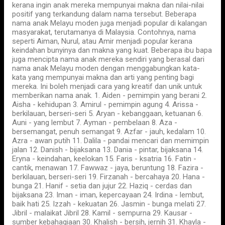
kerana ingin anak mereka mempunyai makna dan nilai-nilai
positif yang terkandung dalam nama tersebut. Beberapa
nama anak Melayu moden juga menjadi popular di kalangan
masyarakat, terutamanya di Malaysia. Contohnya, nama
seperti Aiman, Nurul, atau Amir menjadi popular kerana
keindahan bunyinya dan makna yang kuat. Beberapa ibu bapa
juga mencipta nama anak mereka sendiri yang berasal dari
nama anak Melayu moden dengan menggabungkan kata-
kata yang mempunyai makna dan arti yang penting bagi
mereka. Ini boleh menjadi cara yang kreatif dan unik untuk
memberikan nama anak. 1. Aiden - pemimpin yang berani 2.
Aisha - kehidupan 3. Amirul - pemimpin agung 4. Arissa -
berkilauan, berseri-seri 5. Aryan - kebanggaan, ketuanan 6.
Auni - yang lembut 7. Ayman - pembelaan 8. Aza -
bersemangat, penuh semangat 9. Azfar - jauh, kedalam 10.
Azra - awan putih 11. Dalila - pandai mencari dan memimpin
jalan 12. Danish - bijaksana 13. Dania - pintar, bijaksana 14.
Eryna - keindahan, keelokan 15. Faris - ksatria 16. Fatin -
cantik, menawan 17. Fawwaz - jaya, beruntung 18. Fazira -
berkilauan, berseri-seri 19. Firzanah - bercahaya 20. Hana -
bunga 21. Hanif - setia dan jujur 22. Haziq - cerdas dan
bijaksana 23. Iman - iman, kepercayaan 24. Irdina - lembut,
baik hati 25. Izzah - kekuatan 26. Jasmin - bunga melati 27.
Jibril - malaikat Jibril 28. Kamil - sempurna 29. Kausar -
sumber kebahagiaan 30. Khalish - bersih, jernih 31. Khayla -