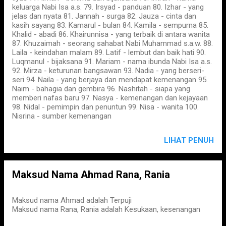
keluarga Nabi Isa a.s. 79. Irsyad - panduan 80. Izhar - yang
jelas dan nyata 81. Jannah - surga 82. Jauza - cinta dan
kasih sayang 83. Kamarul - bulan 84. Kamila - sempurna 85.
Khalid - abadi 86. Khairunnisa - yang terbaik di antara wanita
87. Khuzaimah - seorang sahabat Nabi Muhammad s.a.w. 88.
Laila - keindahan malam 89. Latif - lembut dan baik hati 90.
Luqmanul - bijaksana 91. Mariam - nama ibunda Nabi Isa a.s.
92. Mirza - keturunan bangsawan 93. Nadia - yang berseri-
seri 94. Naila - yang berjaya dan mendapat kemenangan 95.
Naim - bahagia dan gembira 96. Nashitah - siapa yang
memberi nafas baru 97. Nasya - kemenangan dan kejayaan
98. Nidal - pemimpin dan penuntun 99. Nisa - wanita 100.
Nisrina - sumber kemenangan
LIHAT PENUH
Maksud Nama Ahmad Rana, Rania
Maksud nama Ahmad adalah Terpuji
Maksud nama Rana, Rania adalah Kesukaan, kesenangan