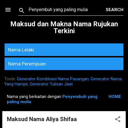
Skip to main content
Maksud dan Makna Nama Rujukan
Terkini
Nama Lelaki
Nama Perempuan
Tools:
Generator Kombinasi Nama Pasangan
,
Generator Nama
Yang Hampir
,
Generator Tulisan Jawi
Nama yang berkaitan dengan
Penyembuh yang
HOME
P
paling mulia
o
s
Maksud Nama Aliya Shifaa
t