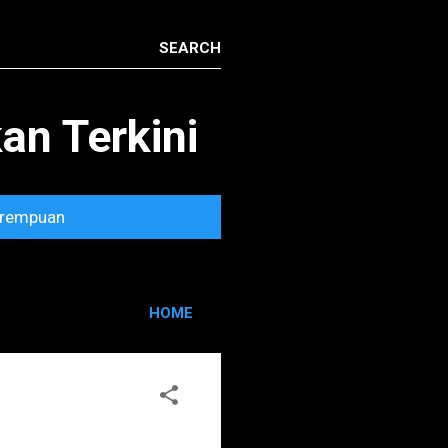
n Terkini
rempuan
HOME