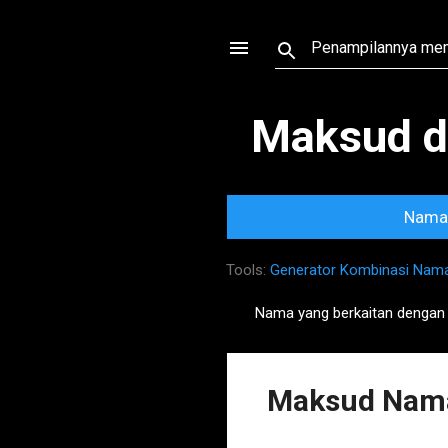
Maksud d
Nama 
Tools:
Generator Kombinasi Nam
Nama yang berkaitan denga
P
o
s
Maksud Nama
t
s