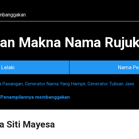
Skip to main content
an Makna Nama Rujuka
Lelaki
Nama Pe
a Pasangan
,
Generator Nama Yang Hampir
,
Generator Tulisan Jawi
n
Penampilannya membanggakan
 Siti Mayesa