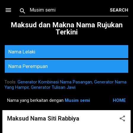
Skip to main content
Maksud dan Makna Nama Rujukan
Terkini
Nama Lelaki
Nama Perempuan
Tools:
Generator Kombinasi Nama Pasangan
,
Generator Nama
Yang Hampir
,
Generator Tulisan Jawi
Nama yang berkaitan dengan
Musim semi
HOME
P
o
Maksud Nama Siti Rabbiya
s
t