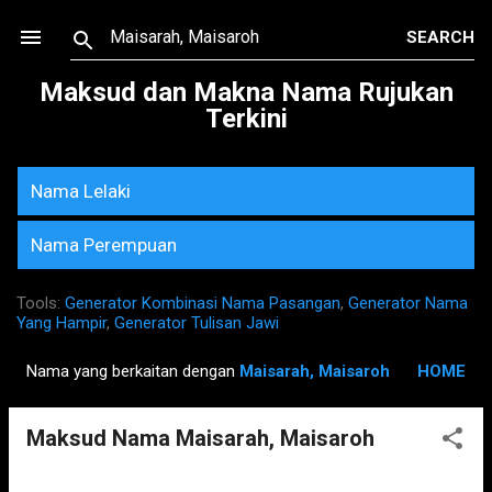
Skip to main content
Maksud dan Makna Nama Rujukan
Terkini
Nama Lelaki
Nama Perempuan
Tools:
Generator Kombinasi Nama Pasangan
,
Generator Nama
Yang Hampir
,
Generator Tulisan Jawi
Nama yang berkaitan dengan
Maisarah, Maisaroh
HOME
P
o
Maksud Nama Maisarah, Maisaroh
s
t