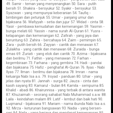
49. Samir - teman yang menyenangkan 50. Sara - putih
bersih 51. Shakira - bersyukur 52. Syakir - bersyukur 53.
Syazwan - yang mempunyai keberanian 54. Taufiq -
bimbingan dan petunjuk 55. Umar - panjang umur dan
bijaksana 56. Wafiyyah - setia dan jujur 57. Widad - cinta 58.
Yasir - pembawa kemudahan dan kemenangan 59. Yasmin -
bunga melati 60. Yassin - nama surah Al-Quran 61. Yusra -
kelapangan dan kemenangan 62. Zafirah - yang jaya dan
beruntung 63. Zahira - bercahaya 64. Zaim - pemimpin 65.
Zara - putih bersih 66. Zayyan - cantik dan menawan 67.
Zulaikha - yang cantik dan menawan 68. Zuraida - bunga
emas 69. Zuriati - yang elok dan cantik 70. Azima - bijaksana
dan berilmu 71. Fathin - yang menawan 72. Farhan -
kegembiraan 73. Farhana - yang gembira 74. Hadi - pandai
dan bijaksana 75. Hafiz - penghafal Al-Quran 76. Ilyas - Nabi
Ilyas 77. Ilman - berilmu dan bijaksana 78. Imran - nama
keluarga Nabi Isa a.s. 79. Irsyad - panduan 80. Izhar - yang
jelas dan nyata 81. Jannah - surga 82. Jauza - cinta dan
kasih sayang 83. Kamarul - bulan 84. Kamila - sempurna 85.
Khalid - abadi 86. Khairunnisa - yang terbaik di antara wanita
87. Khuzaimah - seorang sahabat Nabi Muhammad s.a.w. 88.
Laila - keindahan malam 89. Latif - lembut dan baik hati 90.
Luqmanul - bijaksana 91. Mariam - nama ibunda Nabi Isa a.s.
92. Mirza - keturunan bangsawan 93. Nadia - yang berseri-
seri 94. Naila - yang berjaya dan mendapat kemenangan 95.