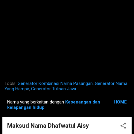
Tools:
Generator Kombinasi Nama Pasangan
,
Generator Nama
Yang Hampir
,
Generator Tulisan Jawi
Nama yang berkaitan dengan
Kesenangan dan
HOME
P
kelapangan hidup
o
s
Maksud Nama Dhafwatul Aisy
t