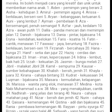
mereka. Ini boleh menjadi cara yang kreatif dan unik untuk
memberikan nama anak. 1. Aiden - pemimpin yang berani 2.
Aisha - kehidupan 3. Amirul - pemimpin agung 4. Arissa -
berkilauan, berseri-seri 5. Aryan - kebanggaan, ketuanan 6.
Auni - yang lembut 7. Ayman - pembelaan 8. Aza -
bersemangat, penuh semangat 9. Azfar - jauh, kedalam 10.
Azra - awan putih 11. Dalila - pandai mencari dan memimpin
jalan 12. Danish - bijaksana 13. Dania - pintar, bijaksana 14.
Eryna - keindahan, keelokan 15. Faris - ksatria 16. Fatin -
cantik, menawan 17. Fawwaz - jaya, beruntung 18. Fazira -
berkilauan, berseri-seri 19. Firzanah - bercahaya 20. Hana -
bunga 21. Hanif - setia dan jujur 22. Haziq - cerdas dan
bijaksana 23. Iman - iman, kepercayaan 24. Irdina - lembut,
baik hati 25. Izzah - kekuatan 26. Jasmin - bunga melati 27.
Jibril - malaikat Jibril 28. Kamil - sempurna 29. Kausar -
sumber kebahagiaan 30. Khalish - bersih, jernih 31. Khayla -
juara 32. Kirana - cahaya bintang 33. Kudrat - kekuasaan 34.
Luqman - bijaksana 35. Maisara - kemudahan, kelapangan
36. Marissa - wanita yang elok, menawan 37. Medina - kota
Nabi Muhammad s.a.w. 38. Mira - yang menakjubkan, cantik
39. Nadhirah - yang jelas dan terang 40. Naura - cahaya
matahari pagi 41. Nizar - bersih dan jernih 42. Nurin - cahaya
43. Qaisara - kemenangan 44. Qistina - adil dan bijaksana 45.
Rania - pembawa kemenangan 46. Rayyan - pintu syurga 47.
Rizqin - rezeki yang halal 48. Safiyyah - yang bersih dan suci