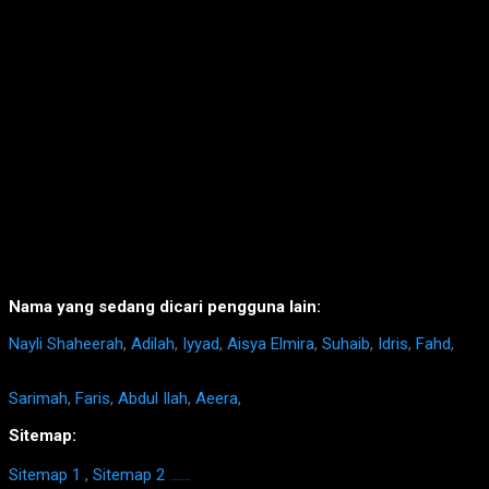
Nama yang sedang dicari pengguna lain:
Nayli Shaheerah
,
Adilah
,
Iyyad
,
Aisya Elmira
,
Suhaib
,
Idris
,
Fahd
,
Sarimah
,
Faris
,
Abdul Ilah
,
Aeera
,
Sitemap:
Sitemap 1
,
Sitemap 2
https://homestay-bangi.com/