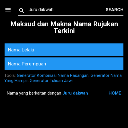
Skip to main content
Maksud dan Makna Nama Rujukan
Terkini
Nama Lelaki
Nama Perempuan
Tools:
Generator Kombinasi Nama Pasangan
,
Generator Nama
Yang Hampir
,
Generator Tulisan Jawi
Nama yang berkaitan dengan
Juru dakwah
HOME
P
o
s
t
s