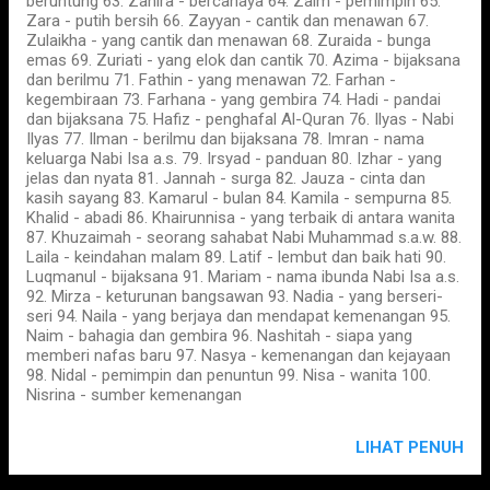
beruntung 63. Zahira - bercahaya 64. Zaim - pemimpin 65.
Zara - putih bersih 66. Zayyan - cantik dan menawan 67.
Zulaikha - yang cantik dan menawan 68. Zuraida - bunga
emas 69. Zuriati - yang elok dan cantik 70. Azima - bijaksana
dan berilmu 71. Fathin - yang menawan 72. Farhan -
kegembiraan 73. Farhana - yang gembira 74. Hadi - pandai
dan bijaksana 75. Hafiz - penghafal Al-Quran 76. Ilyas - Nabi
Ilyas 77. Ilman - berilmu dan bijaksana 78. Imran - nama
keluarga Nabi Isa a.s. 79. Irsyad - panduan 80. Izhar - yang
jelas dan nyata 81. Jannah - surga 82. Jauza - cinta dan
kasih sayang 83. Kamarul - bulan 84. Kamila - sempurna 85.
Khalid - abadi 86. Khairunnisa - yang terbaik di antara wanita
87. Khuzaimah - seorang sahabat Nabi Muhammad s.a.w. 88.
Laila - keindahan malam 89. Latif - lembut dan baik hati 90.
Luqmanul - bijaksana 91. Mariam - nama ibunda Nabi Isa a.s.
92. Mirza - keturunan bangsawan 93. Nadia - yang berseri-
seri 94. Naila - yang berjaya dan mendapat kemenangan 95.
Naim - bahagia dan gembira 96. Nashitah - siapa yang
memberi nafas baru 97. Nasya - kemenangan dan kejayaan
98. Nidal - pemimpin dan penuntun 99. Nisa - wanita 100.
Nisrina - sumber kemenangan
LIHAT PENUH