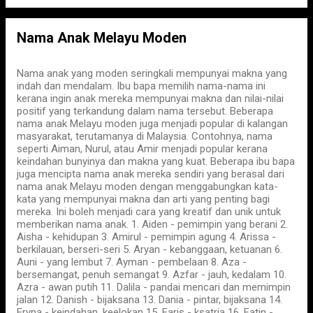
Nama Anak Melayu Moden
Nama anak yang moden seringkali mempunyai makna yang
indah dan mendalam. Ibu bapa memilih nama-nama ini
kerana ingin anak mereka mempunyai makna dan nilai-nilai
positif yang terkandung dalam nama tersebut. Beberapa
nama anak Melayu moden juga menjadi popular di kalangan
masyarakat, terutamanya di Malaysia. Contohnya, nama
seperti Aiman, Nurul, atau Amir menjadi popular kerana
keindahan bunyinya dan makna yang kuat. Beberapa ibu bapa
juga mencipta nama anak mereka sendiri yang berasal dari
nama anak Melayu moden dengan menggabungkan kata-
kata yang mempunyai makna dan arti yang penting bagi
mereka. Ini boleh menjadi cara yang kreatif dan unik untuk
memberikan nama anak. 1. Aiden - pemimpin yang berani 2.
Aisha - kehidupan 3. Amirul - pemimpin agung 4. Arissa -
berkilauan, berseri-seri 5. Aryan - kebanggaan, ketuanan 6.
Auni - yang lembut 7. Ayman - pembelaan 8. Aza -
bersemangat, penuh semangat 9. Azfar - jauh, kedalam 10.
Azra - awan putih 11. Dalila - pandai mencari dan memimpin
jalan 12. Danish - bijaksana 13. Dania - pintar, bijaksana 14.
Eryna - keindahan, keelokan 15. Faris - ksatria 16. Fatin -