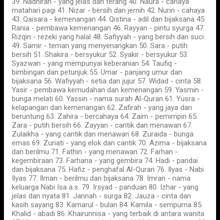
39. Nadhirah - yang jelas dan terang 40. Naura - cahaya
matahari pagi 41. Nizar - bersih dan jernih 42. Nurin - cahaya
43. Qaisara - kemenangan 44. Qistina - adil dan bijaksana 45.
Rania - pembawa kemenangan 46. Rayyan - pintu syurga 47.
Rizqin - rezeki yang halal 48. Safiyyah - yang bersih dan suci
49. Samir - teman yang menyenangkan 50. Sara - putih
bersih 51. Shakira - bersyukur 52. Syakir - bersyukur 53.
Syazwan - yang mempunyai keberanian 54. Taufiq -
bimbingan dan petunjuk 55. Umar - panjang umur dan
bijaksana 56. Wafiyyah - setia dan jujur 57. Widad - cinta 58.
Yasir - pembawa kemudahan dan kemenangan 59. Yasmin -
bunga melati 60. Yassin - nama surah Al-Quran 61. Yusra -
kelapangan dan kemenangan 62. Zafirah - yang jaya dan
beruntung 63. Zahira - bercahaya 64. Zaim - pemimpin 65.
Zara - putih bersih 66. Zayyan - cantik dan menawan 67.
Zulaikha - yang cantik dan menawan 68. Zuraida - bunga
emas 69. Zuriati - yang elok dan cantik 70. Azima - bijaksana
dan berilmu 71. Fathin - yang menawan 72. Farhan -
kegembiraan 73. Farhana - yang gembira 74. Hadi - pandai
dan bijaksana 75. Hafiz - penghafal Al-Quran 76. Ilyas - Nabi
Ilyas 77. Ilman - berilmu dan bijaksana 78. Imran - nama
keluarga Nabi Isa a.s. 79. Irsyad - panduan 80. Izhar - yang
jelas dan nyata 81. Jannah - surga 82. Jauza - cinta dan
kasih sayang 83. Kamarul - bulan 84. Kamila - sempurna 85.
Khalid - abadi 86. Khairunnisa - yang terbaik di antara wanita