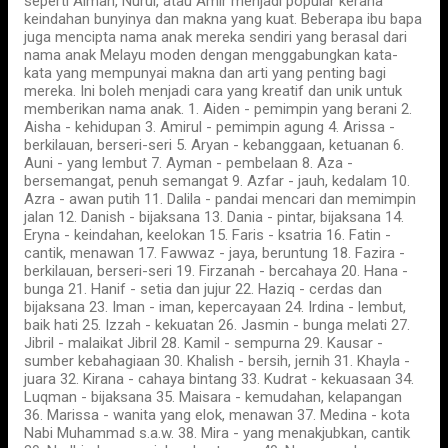
seperti Aiman, Nurul, atau Amir menjadi popular kerana
keindahan bunyinya dan makna yang kuat. Beberapa ibu bapa
juga mencipta nama anak mereka sendiri yang berasal dari
nama anak Melayu moden dengan menggabungkan kata-
kata yang mempunyai makna dan arti yang penting bagi
mereka. Ini boleh menjadi cara yang kreatif dan unik untuk
memberikan nama anak. 1. Aiden - pemimpin yang berani 2.
Aisha - kehidupan 3. Amirul - pemimpin agung 4. Arissa -
berkilauan, berseri-seri 5. Aryan - kebanggaan, ketuanan 6.
Auni - yang lembut 7. Ayman - pembelaan 8. Aza -
bersemangat, penuh semangat 9. Azfar - jauh, kedalam 10.
Azra - awan putih 11. Dalila - pandai mencari dan memimpin
jalan 12. Danish - bijaksana 13. Dania - pintar, bijaksana 14.
Eryna - keindahan, keelokan 15. Faris - ksatria 16. Fatin -
cantik, menawan 17. Fawwaz - jaya, beruntung 18. Fazira -
berkilauan, berseri-seri 19. Firzanah - bercahaya 20. Hana -
bunga 21. Hanif - setia dan jujur 22. Haziq - cerdas dan
bijaksana 23. Iman - iman, kepercayaan 24. Irdina - lembut,
baik hati 25. Izzah - kekuatan 26. Jasmin - bunga melati 27.
Jibril - malaikat Jibril 28. Kamil - sempurna 29. Kausar -
sumber kebahagiaan 30. Khalish - bersih, jernih 31. Khayla -
juara 32. Kirana - cahaya bintang 33. Kudrat - kekuasaan 34.
Luqman - bijaksana 35. Maisara - kemudahan, kelapangan
36. Marissa - wanita yang elok, menawan 37. Medina - kota
Nabi Muhammad s.a.w. 38. Mira - yang menakjubkan, cantik