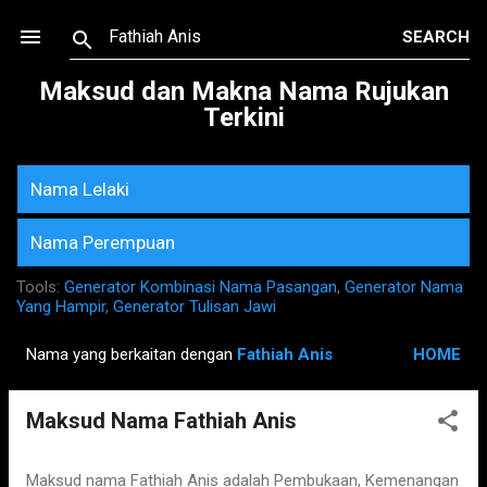
Skip to main content
Maksud dan Makna Nama Rujukan
Terkini
Nama Lelaki
Nama Perempuan
Tools:
Generator Kombinasi Nama Pasangan
,
Generator Nama
Yang Hampir
,
Generator Tulisan Jawi
Nama yang berkaitan dengan
Fathiah Anis
HOME
P
o
Maksud Nama Fathiah Anis
s
t
s
Maksud nama Fathiah Anis adalah Pembukaan, Kemenangan