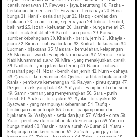
cantik, menawan 17. Fawwaz - jaya, beruntung 18. Fazira -
berkilauan, berseri-seri 19. Firzanah - bercahaya 20. Hana -
bunga 21. Hanif - setia dan jujur 22. Haziq - cerdas dan
bijaksana 23. Iman - iman, kepercayaan 24. Irdina - lembut,
baik hati 25. Izzah - kekuatan 26. Jasmin - bunga melati 27.
Jibril - malaikat Jibril 28. Kamil - sempurna 29. Kausar -
sumber kebahagiaan 30. Khalish - bersih, jernih 31. Khayla -
juara 32. Kirana - cahaya bintang 33. Kudrat - kekuasaan 34.
Luqman - bijaksana 35. Maisara - kemudahan, kelapangan
36. Marissa - wanita yang elok, menawan 37. Medina - kota
Nabi Muhammad s.a.w. 38. Mira - yang menakjubkan, cantik
39. Nadhirah - yang jelas dan terang 40. Naura - cahaya
matahari pagi 41. Nizar - bersih dan jernih 42. Nurin - cahaya
43. Qaisara - kemenangan 44. Qistina - adil dan bijaksana 45.
Rania - pembawa kemenangan 46. Rayyan - pintu syurga 47.
Rizqin - rezeki yang halal 48. Safiyyah - yang bersih dan suci
49. Samir - teman yang menyenangkan 50. Sara - putih
bersih 51. Shakira - bersyukur 52. Syakir - bersyukur 53.
Syazwan - yang mempunyai keberanian 54. Taufiq -
bimbingan dan petunjuk 55. Umar - panjang umur dan
bijaksana 56. Wafiyyah - setia dan jujur 57. Widad - cinta 58.
Yasir - pembawa kemudahan dan kemenangan 59. Yasmin -
bunga melati 60. Yassin - nama surah Al-Quran 61. Yusra -
kelapangan dan kemenangan 62. Zafirah - yang jaya dan