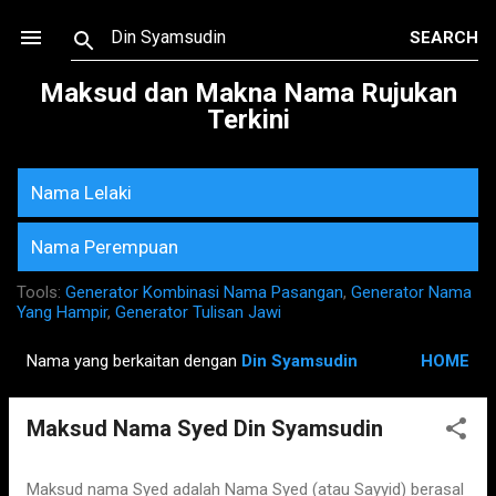
Skip to main content
Maksud dan Makna Nama Rujukan
Terkini
Nama Lelaki
Nama Perempuan
Tools:
Generator Kombinasi Nama Pasangan
,
Generator Nama
Yang Hampir
,
Generator Tulisan Jawi
Nama yang berkaitan dengan
Din Syamsudin
HOME
P
o
Maksud Nama Syed Din Syamsudin
s
t
s
Maksud nama Syed adalah Nama Syed (atau Sayyid) berasal