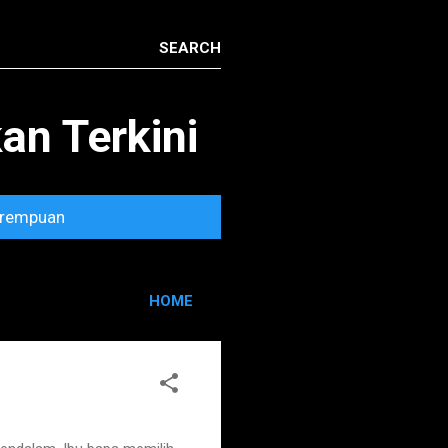
n Terkini
rempuan
HOME