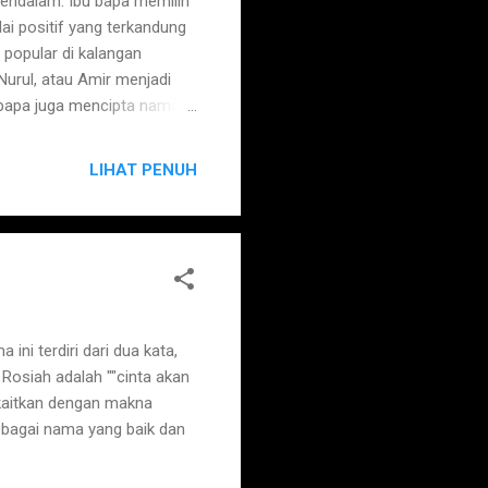
endalam. Ibu bapa memilih
ai positif yang terkandung
popular di kalangan
urul, atau Amir menjadi
 bapa juga mencipta nama
an menggabungkan kata-kata
jadi cara yang kreatif dan
LIHAT PENUH
sha - kehidupan 3. Amirul -
n, ketuanan 6. Auni - yang
Azfar - jauh, kedalam 10.
i terdiri dari dua kata,
a Rosiah adalah ""cinta akan
dikaitkan dengan makna
sebagai nama yang baik dan