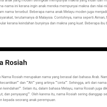
a anak yang moden seringkali mempunyai makna yang indah dan m
a-nama ini kerana ingin anak mereka mempunyai makna dan nilai-nil
am nama tersebut. Beberapa nama anak Melayu moden juga menjadi 
yarakat, terutamanya di Malaysia. Contohnya, nama seperti Aiman, N
ular kerana keindahan bunyinya dan makna yang kuat. Beberapa ibu
k mereka sendiri yang berasal dari nama anak Melayu moden deng
g mempunyai makna dan arti yang penting bagi mereka. Ini boleh men
k untuk memberikan nama anak. 1. Aiden - pemimpin yang berani 2. Ai
impin agung 4. Arissa - berkilauan, berseri-seri 5. Aryan - kebanggaa
but 7. Ayman - pembelaan 8. Aza - bersemangat, penuh semangat 9. 
a - awan putih 11. Dalila - pandai mencari da...
 Rosiah
Nama Rosiah merupakan nama yang berasal dari bahasa Arab. Nama in
"kecantikan"" dan ""Ah"" yang artinya ""cinta"". Sehingga, arti dari nam
kan keindahan"". Selain itu, dalam bahasa Melayu, nama Rosiah juga 
but, dan penyayang"". Oleh karena itu, nama Rosiah sering dianggap 
an kepada seorang anak perempuan.