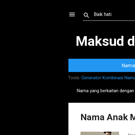
Maksud d
Nama 
Tools:
Generator Kombinasi Nam
Nama yang berkaitan denga
P
o
s
Nama Anak 
t
s