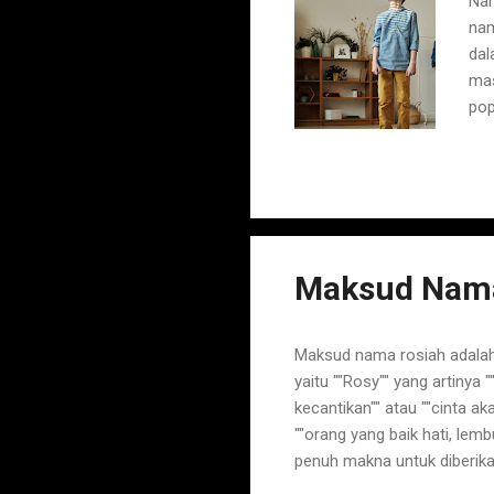
Nam
nam
dal
mas
pop
ana
yan
uni
pem
lem
Azr
Maksud Nama
Maksud nama rosiah adalah 
yaitu ""Rosy"" yang artinya "
kecantikan"" atau ""cinta a
""orang yang baik hati, lem
penuh makna untuk diberik