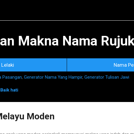
Skip to main content
an Makna Nama Rujuka
Lelaki
Nama Pe
a Pasangan
,
Generator Nama Yang Hampir
,
Generator Tulisan Jawi
n
Baik hati
Melayu Moden